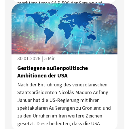
marktbreiteren S&P 500 der Sprung auf
neue Allzeithochs. Auch der DAX und der
EURO STOXX 50 markierten in Europa neue
Rekorde, bevor im Zuge von US-
amerikanischen Zolldrohungen im
Grönlandstreit Gewinnmitnahmen
einsetzten.
30.01.2026 | 5 Min
Gestiegene außenpolitische
Ambitionen der USA
Nach der Entführung des venezolanischen
Staatspräsidenten Nicolás Maduro Anfang
Januar hat die US-Regierung mit ihren
spektakulären Äußerungen zu Grönland und
zu den Unruhen im Iran weitere Zeichen
gesetzt. Diese bedeuten, dass die USA