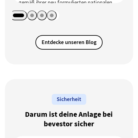
gemäß ihrer neu formulierten nationalen
Sicherheitsstrategie ihre
sicherheitspolitischen Interessen sehr
energisch verfolgen werden. Konkret geht
es um eine geografische Zone – die
Entdecke unseren Blog
„westliche Hemisphäre“ –, in der die USA
die Vorherrschaft besitzen wollen.
Sicherheit
Darum ist deine Anlage bei
bevestor sicher