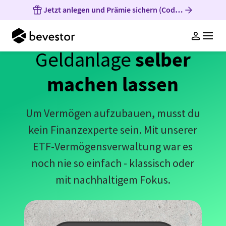
Jetzt anlegen und Prämie sichern (Code: SOM-BEV-50
Geldanlage
Services
selber
Wissen
Geldanlage
Über uns
machen lassen
ETF-Vermögensverwaltung
Anlageschutz
Whitepaper Anlagekonzept
Unternehmen
Nachhaltigkeitsorientierte ETF-
Sparen mit Familie & Freunden
bevestorBlog
Auszeichnungen
Um Vermögen aufzubauen, musst du
Vermögensverwaltung
Cent-Sparen
PodCasts
Freunde werben
Login
kein Finanzexperte sein. Mit unserer
Investmentthemen
FAQ
Für Kinder sparen
ETF-Vermögensverwaltung war es
Jetzt Anlegen
Gemeinsam sparen
noch nie so einfach - klassisch oder
Kosten
mit nachhaltigem Fokus.
bevestor App
Kontakt
FAQ